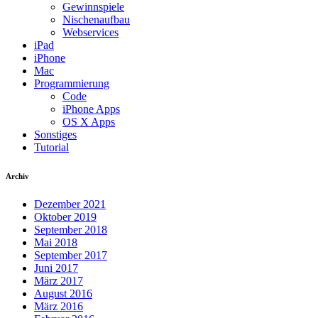
Gewinnspiele
Nischenaufbau
Webservices
iPad
iPhone
Mac
Programmierung
Code
iPhone Apps
OS X Apps
Sonstiges
Tutorial
Archiv
Dezember 2021
Oktober 2019
September 2018
Mai 2018
September 2017
Juni 2017
März 2017
August 2016
März 2016