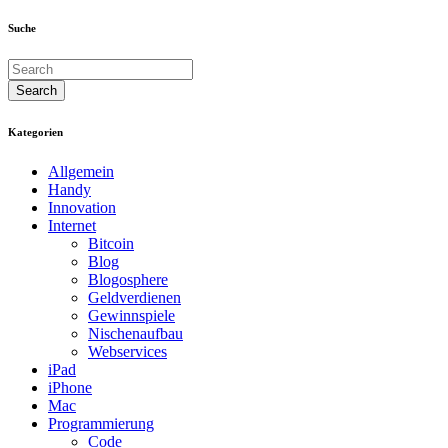
Suche
Kategorien
Allgemein
Handy
Innovation
Internet
Bitcoin
Blog
Blogosphere
Geldverdienen
Gewinnspiele
Nischenaufbau
Webservices
iPad
iPhone
Mac
Programmierung
Code