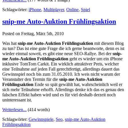
Schlagwörter:
iPhone
,
Multiplayer
,
Online
,
Spiel
snip-me Auto-Auktion Frühlingsaktion
Posted on Freitag, März 5th, 2010
Was hat
snip-me Auto-Auktion Frühlingsaktion
mit diesem Blog
zu tun? Das ist eine gute Frage die ich gerne beantworte, denn es ist
wieder einmal soweit, es gibt eine neue SEO-Rallye. Bei der
snip-
me Auto-Auktion Frühlingsaktion
geht es wieder um ein iPhone
inklusive TomTom Carkit. Ein wirklich attraktiver Preis, welcher
eine Teilnahme auf jeden Fall gerechtfertigt, allerdings dauert das
Gewinnspiel noch bis zum 31.05.2010. Ich weis nicht warum der
Veranstalter den Termin für die
snip-me Auto-Auktion
Frühlingsaktion
Ende so spät gewählt hat, wahrscheinlich weil er
sich mehr Teilnahme erhofft. Allerdings denke ich das es genau den
falschen Effekt haben wird und es für viel deshalb derzeit noch
uninteressant ist.
Weiterlesen...
(414 words)
Schlagwörter:
Gewinnspiele
,
Seo
,
snip-me Auto-Auktion
Frühlingsaktion