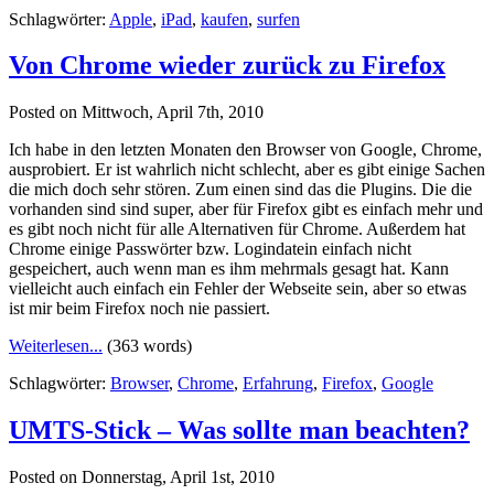
Schlagwörter:
Apple
,
iPad
,
kaufen
,
surfen
Von Chrome wieder zurück zu Firefox
Posted on Mittwoch, April 7th, 2010
Ich habe in den letzten Monaten den Browser von Google, Chrome,
ausprobiert. Er ist wahrlich nicht schlecht, aber es gibt einige Sachen
die mich doch sehr stören. Zum einen sind das die Plugins. Die die
vorhanden sind sind super, aber für Firefox gibt es einfach mehr und
es gibt noch nicht für alle Alternativen für Chrome. Außerdem hat
Chrome einige Passwörter bzw. Logindatein einfach nicht
gespeichert, auch wenn man es ihm mehrmals gesagt hat. Kann
vielleicht auch einfach ein Fehler der Webseite sein, aber so etwas
ist mir beim Firefox noch nie passiert.
Weiterlesen...
(363 words)
Schlagwörter:
Browser
,
Chrome
,
Erfahrung
,
Firefox
,
Google
UMTS-Stick – Was sollte man beachten?
Posted on Donnerstag, April 1st, 2010