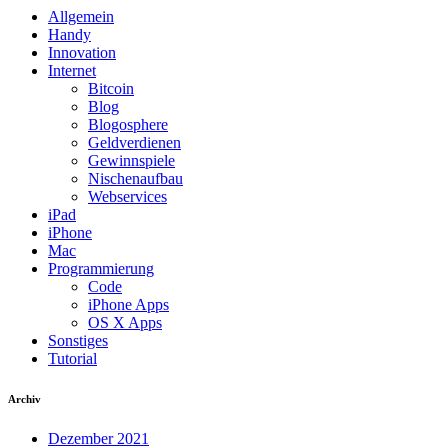
Allgemein
Handy
Innovation
Internet
Bitcoin
Blog
Blogosphere
Geldverdienen
Gewinnspiele
Nischenaufbau
Webservices
iPad
iPhone
Mac
Programmierung
Code
iPhone Apps
OS X Apps
Sonstiges
Tutorial
Archiv
Dezember 2021