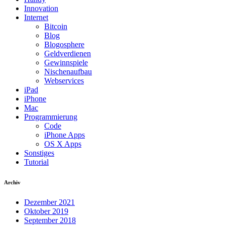
Innovation
Internet
Bitcoin
Blog
Blogosphere
Geldverdienen
Gewinnspiele
Nischenaufbau
Webservices
iPad
iPhone
Mac
Programmierung
Code
iPhone Apps
OS X Apps
Sonstiges
Tutorial
Archiv
Dezember 2021
Oktober 2019
September 2018