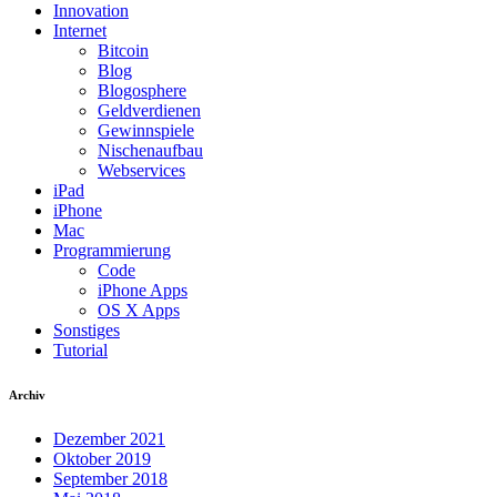
Innovation
Internet
Bitcoin
Blog
Blogosphere
Geldverdienen
Gewinnspiele
Nischenaufbau
Webservices
iPad
iPhone
Mac
Programmierung
Code
iPhone Apps
OS X Apps
Sonstiges
Tutorial
Archiv
Dezember 2021
Oktober 2019
September 2018