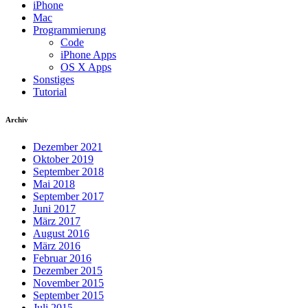
iPhone
Mac
Programmierung
Code
iPhone Apps
OS X Apps
Sonstiges
Tutorial
Archiv
Dezember 2021
Oktober 2019
September 2018
Mai 2018
September 2017
Juni 2017
März 2017
August 2016
März 2016
Februar 2016
Dezember 2015
November 2015
September 2015
Juli 2015