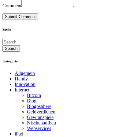
Comment
Suche
Kategorien
Allgemein
Handy
Innovation
Internet
Bitcoin
Blog
Blogosphere
Geldverdienen
Gewinnspiele
Nischenaufbau
Webservices
iPad