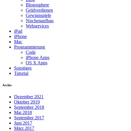
Blogosphere
Geldverdienen
Gewinnspiele
Nischenaufbau
Webservices
iPad
iPhone
Mac
Programmierung
Code
iPhone Apps
OS X Apps
Sonstiges
Tutorial
Archiv
Dezember 2021
Oktober 2019
September 2018
Mai 2018
September 2017
Juni 2017
März 2017