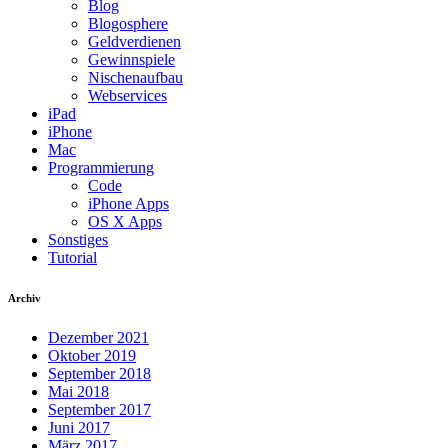
Blog
Blogosphere
Geldverdienen
Gewinnspiele
Nischenaufbau
Webservices
iPad
iPhone
Mac
Programmierung
Code
iPhone Apps
OS X Apps
Sonstiges
Tutorial
Archiv
Dezember 2021
Oktober 2019
September 2018
Mai 2018
September 2017
Juni 2017
März 2017