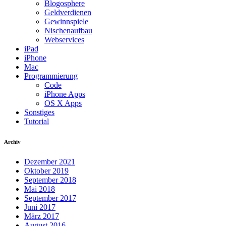
Blogosphere
Geldverdienen
Gewinnspiele
Nischenaufbau
Webservices
iPad
iPhone
Mac
Programmierung
Code
iPhone Apps
OS X Apps
Sonstiges
Tutorial
Archiv
Dezember 2021
Oktober 2019
September 2018
Mai 2018
September 2017
Juni 2017
März 2017
August 2016