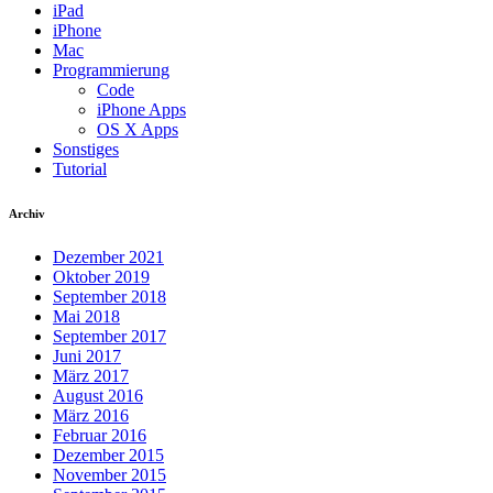
iPad
iPhone
Mac
Programmierung
Code
iPhone Apps
OS X Apps
Sonstiges
Tutorial
Archiv
Dezember 2021
Oktober 2019
September 2018
Mai 2018
September 2017
Juni 2017
März 2017
August 2016
März 2016
Februar 2016
Dezember 2015
November 2015