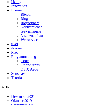
Handy
Innovation
Internet
Bitcoin
Blog
Blogosphere
Geldverdienen
Gewinnspiele
Nischenaufbau
Webservices
iPad
iPhone
Mac
Programmierung
Code
iPhone Apps
OS X Apps
Sonstiges
Tutorial
Archiv
Dezember 2021
Oktober 2019
September 2018