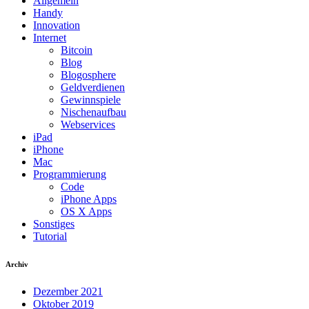
Allgemein
Handy
Innovation
Internet
Bitcoin
Blog
Blogosphere
Geldverdienen
Gewinnspiele
Nischenaufbau
Webservices
iPad
iPhone
Mac
Programmierung
Code
iPhone Apps
OS X Apps
Sonstiges
Tutorial
Archiv
Dezember 2021
Oktober 2019