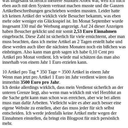
was insgesamt sicherlich mehrere Stunden Arbeit war, weil ich mich
eben auch mit dem System vertraut machen musste und die Ganzen
Artikelbeschreibungen geschrieben werden mussten. Leider hatte
ich keinen Artikel der wirklich viele Besucher bekamm, was eben
mehr oder weniger ein Glücksspiel ist. Im Monat September wurde
insgesamt 330 mal die Werbung angezeigt. Auf 24 dieser Anzeigen
haben Besucher geklickt und mir somit
2,53 Euro Einnahmen
eingebracht. Diese Zahl ist sicherlich für viele ernüchternt, aber man
muss beachten, dass ich meine Artikel an 2 Tagen erstellt habe und
diese werden auch über die nächsten Monaten noch ein bißchen was
einbringen. Also kann man grob sagen ich habe 0,10 Cent pro
Artikel pro Monat verdient. Ich würde mal schätzen das man also
innerhalb von einem Jahr 1 Euro erzielen kann.
10 Artikel pro Tag * 350 Tage = 3500 Artikel in einem Jahr
Wenn man jetzt pro Artikel 1 Euro im Jahr verdient wären das
immerhin
3500 Euro pro Jahr
.
Ich denke allerdings wirklich, dass mein Verdienst sicherlich an der
unteren Grenze liegt, also wenn man wirklich mit viel Herzblut an
die Sache geht kann man schon was erreichen, aber wie bei allem
muss man dafür Arbeiten. Vielleicht wäre es aber auch besser eine
eigene Website zu erstellen, aber das muss jeder für sich selbst
entscheiden. Ich werde jedenfalls keine Artikel mehr wegen der
Einnahmen einstellen, da bringt ein Blogpost für mich persönlich
mehr.