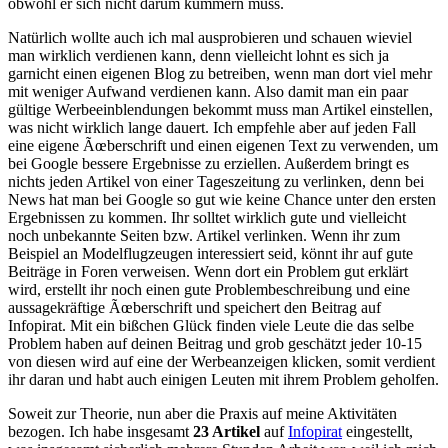
obwohl er sich nicht darum kümmern muss.
Natürlich wollte auch ich mal ausprobieren und schauen wieviel
man wirklich verdienen kann, denn vielleicht lohnt es sich ja
garnicht einen eigenen Blog zu betreiben, wenn man dort viel mehr
mit weniger Aufwand verdienen kann. Also damit man ein paar
gültige Werbeeinblendungen bekommt muss man Artikel einstellen,
was nicht wirklich lange dauert. Ich empfehle aber auf jeden Fall
eine eigene Ãœberschrift und einen eigenen Text zu verwenden, um
bei Google bessere Ergebnisse zu erziellen. Außerdem bringt es
nichts jeden Artikel von einer Tageszeitung zu verlinken, denn bei
News hat man bei Google so gut wie keine Chance unter den ersten
Ergebnissen zu kommen. Ihr solltet wirklich gute und vielleicht
noch unbekannte Seiten bzw. Artikel verlinken. Wenn ihr zum
Beispiel an Modelflugzeugen interessiert seid, könnt ihr auf gute
Beiträge in Foren verweisen. Wenn dort ein Problem gut erklärt
wird, erstellt ihr noch einen gute Problembeschreibung und eine
aussagekräftige Ãœberschrift und speichert den Beitrag auf
Infopirat. Mit ein bißchen Glück finden viele Leute die das selbe
Problem haben auf deinen Beitrag und grob geschätzt jeder 10-15
von diesen wird auf eine der Werbeanzeigen klicken, somit verdient
ihr daran und habt auch einigen Leuten mit ihrem Problem geholfen.
Soweit zur Theorie, nun aber die Praxis auf meine Aktivitäten
bezogen. Ich habe insgesamt
23 Artikel
auf
Infopirat
eingestellt,