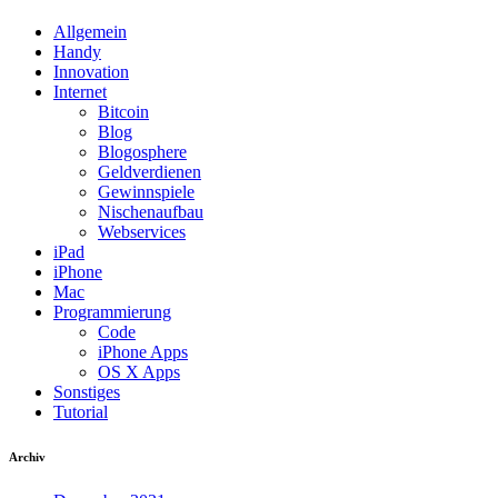
Allgemein
Handy
Innovation
Internet
Bitcoin
Blog
Blogosphere
Geldverdienen
Gewinnspiele
Nischenaufbau
Webservices
iPad
iPhone
Mac
Programmierung
Code
iPhone Apps
OS X Apps
Sonstiges
Tutorial
Archiv